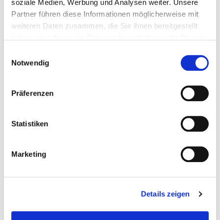
soziale Medien, Werbung und Analysen weiter. Unsere
Partner führen diese Informationen möglicherweise mit
weiteren Daten zusammen, die Sie ihnen bereitgestellt
haben oder die sie im Rahmen Ihrer Nutzung der Dienste
gesammelt haben.
Einwilligungsauswahl
Notwendig
Präferenzen
Statistiken
Vereinfacht den Kaufvorgang
Marketing
Video Marketing: Heute und in Zukunft
Die Art und Weise wie Menschen Ihre Autos kaufen,
verändert sich. Heutzutage verbringen Käufer viel mehr
Stunden online anstatt offline. Das Video Marketing
Details zeigen
kann den Kaufvorgang vereinfachen. Richten Sie sich
dazu einen digitalen Showroom ein und werden Sie