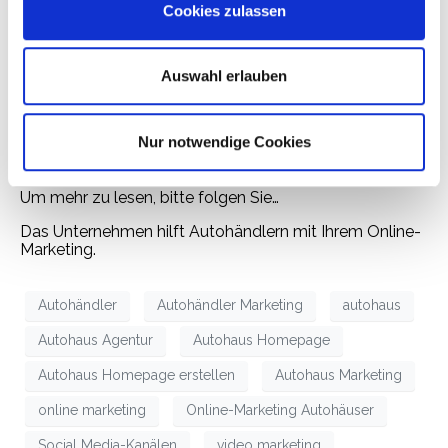
flexibler und überzeugender mit der Verwendung von
Cookies zulassen
Bild, Ton und Motion. Mit Video Marketing lenken sie
noch mehr Menschen auf Ihre Seite und Sie erwerben
Neukunden. Außerdem können Sie mithilfe des Video
Marketings auch einen schnelleren und einfacheren
Auswahl erlauben
Kaufvorgang anbieten. Es ist also ein tolles Werkzeug,
um Ihre Kunden via Social Media-Kanälen zu
beeinflussen. Ihre Klienten können leicht Ihre Videos
Nur notwendige Cookies
teilen und so Informationen über Ihr Autohaus an
andere potenzielle Käufer weitergeben.
Um mehr zu lesen, bitte folgen Sie…
Das Unternehmen hilft Autohändlern mit Ihrem Online-
Marketing.
Autohändler
Autohändler Marketing
autohaus
Autohaus Agentur
Autohaus Homepage
Autohaus Homepage erstellen
Autohaus Marketing
online marketing
Online-Marketing Autohäuser
Social Media-Kanälen
video marketing