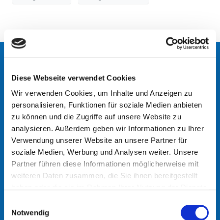
NAHTLOSE INTEGRATION
Diese Webseite verwendet Cookies
Wir verwenden Cookies, um Inhalte und Anzeigen zu
Unser Team steht Ihnen zur Verfügung. Hinterlassen Sie
personalisieren, Funktionen für soziale Medien anbieten
eine Anfrage und wir werden Sie kontaktieren
zu können und die Zugriffe auf unsere Website zu
analysieren. Außerdem geben wir Informationen zu Ihrer
ANSPRECHPARTNER
Verwendung unserer Website an unsere Partner für
soziale Medien, Werbung und Analysen weiter. Unsere
Partner führen diese Informationen möglicherweise mit
weiteren Daten zusammen, die Sie ihnen bereitgestellt
FIRMA
haben oder die sie im Rahmen Ihrer Nutzung der Dienste
gesammelt haben.
Einwilligungsauswahl
Notwendig