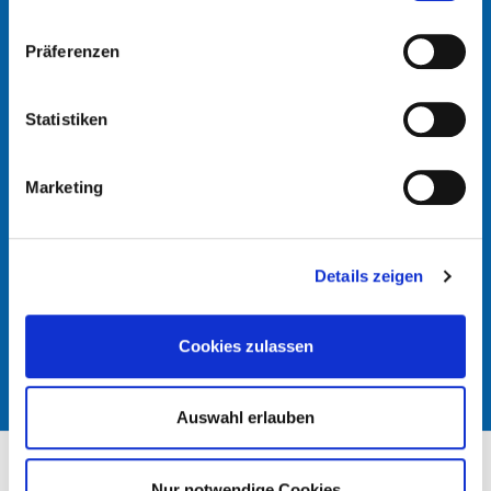
TELEFON
Präferenzen
Statistiken
E-MAIL
Marketing
ICH HABE DIE
DATENSCHUTZERKLÄRUNG
GELESEN UND
AKZEPTIERT.
Details zeigen
ANFRAGE SENDEN
Cookies zulassen
Auswahl erlauben
Nur notwendige Cookies