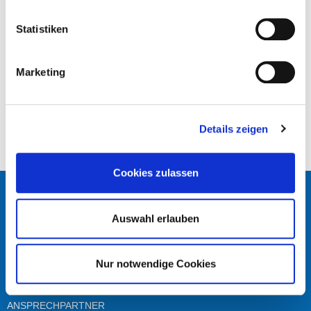
Marktforschung
Online-Marketing Autohäuser
Statistiken
Online-Marketingstrategie für Autohändler
Schlüsselwörteranalyse
seo
Marketing
Suchmaschinenoptimierung
Webseite
Webseitencode
Webseiteninhalt
Details zeigen
Cookies zulassen
NAHTLOSE INTEGRATION
Auswahl erlauben
Unser Team steht Ihnen zur Verfügung. Hinterlassen Sie
Nur notwendige Cookies
eine Anfrage und wir werden Sie kontaktieren
ANSPRECHPARTNER