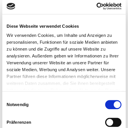
Marktforschung, Schlüsselwörteranalyse,
Webseiteninhalt, Webseitencode, Backlink
(Rückverweis) Aufbau, Besucher-Tracking,
Ergebnisauswertung
Diese Webseite verwendet Cookies
Der Internetverkehr auf Ihrer Webseite ist direkt an Ihren
Verkauf geknüpft. Mit unserem SEO-Dienst steigern wir
Wir verwenden Cookies, um Inhalte und Anzeigen zu
den Besuch auf Ihrer Webseite, Neukunden und
personalisieren, Funktionen für soziale Medien anbieten
Verkäufe. Sie stehen bei Suchergebnissen an der Spitze
zu können und die Zugriffe auf unsere Website zu
und werden so im Internet sichtbarer. Das wird
sicherlich die Aufmerksamkeit potenzieller Kunden auf
analysieren. Außerdem geben wir Informationen zu Ihrer
Ihren Autohandel lenken.
Verwendung unserer Website an unsere Partner für
soziale Medien, Werbung und Analysen weiter. Unsere
Das Unternehmen hilft Händlern mit dem Online-
Marketing.
Partner führen diese Informationen möglicherweise mit
weiteren Daten zusammen, die Sie ihnen bereitgestellt
haben oder die sie im Rahmen Ihrer Nutzung der Dienste
Autohändler
Autohändler Marketing
autohaus
gesammelt haben.
Einwilligungsauswahl
Autohaus Agentur
Autohaus Homepage
Notwendig
Autohaus Homepage erstellen
Autohaus Marketing
Besucher-Tracking
Ergebnisauswertung
Präferenzen