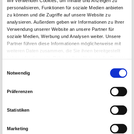
Wir verwenden Cookies, um Inhalte und Anzeigen zu
Ihrer Webseite hinzufügen.
personalisieren, Funktionen für soziale Medien anbieten
Geben Sie stattdessen die 17-stellige Fahrgestell-
zu können und die Zugriffe auf unsere Website zu
Identifikation-Nummer (FIN) ein und bekommen so eine
analysieren. Außerdem geben wir Informationen zu Ihrer
volle Dekodierung des Autos.
Verwendung unserer Website an unsere Partner für
Tun Sie dies in drei Schritten: FIN eingeben, einen Preis
soziale Medien, Werbung und Analysen weiter. Unsere
festlegen und Fotos hochladen. Und schon ist Ihr
Partner führen diese Informationen möglicherweise mit
Fahrzeug verkäuflich!
weiteren Daten zusammen, die Sie ihnen bereitgestellt
haben oder die sie im Rahmen Ihrer Nutzung der Dienste
Autohändler
autohaus
Autohaus Agentur
gesammelt haben.
Einwilligungsauswahl
Autohaus Homepage
Notwendig
Autohaus Homepage erstellen
Fahrzeug
Präferenzen
Fahrzeug verkäuflich
FIN
FIN Dekodierung
Statistiken
QR-Code: Verbessern Sie Ihr Marketing
Marketing