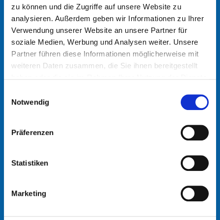
zu können und die Zugriffe auf unsere Website zu
Unser Team steht Ihnen zur Verfügung. Hinterlassen Sie
analysieren. Außerdem geben wir Informationen zu Ihrer
eine Anfrage und wir werden Sie kontaktieren
Verwendung unserer Website an unsere Partner für
soziale Medien, Werbung und Analysen weiter. Unsere
ANSPRECHPARTNER
Partner führen diese Informationen möglicherweise mit
weiteren Daten zusammen, die Sie ihnen bereitgestellt
haben oder die sie im Rahmen Ihrer Nutzung der Dienste
gesammelt haben.
Einwilligungsauswahl
FIRMA
Notwendig
Präferenzen
TELEFON
Statistiken
E-MAIL
Marketing