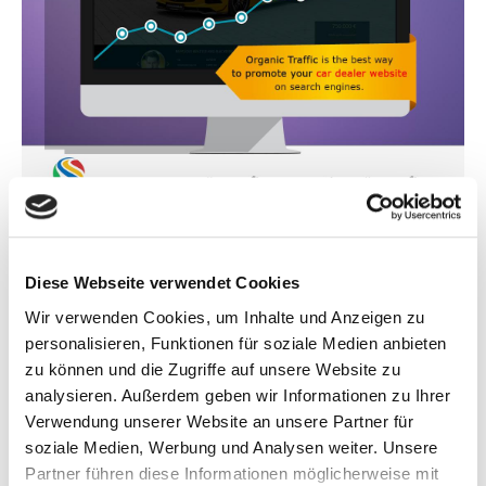
Kann ein kleiner Autohändler es schaffen, dass die
Besucherzahl auf seiner Webseite täglich bis auf 100-
Diese Webseite verwendet Cookies
200 Personen ansteigt?
Wir verwenden Cookies, um Inhalte und Anzeigen zu
Organic Traffic ist der beste Weg, um die Webseite
Ihres Autohauses im Suchmaschinenranking ganz nach
personalisieren, Funktionen für soziale Medien anbieten
oben zu bringen.
zu können und die Zugriffe auf unsere Website zu
analysieren. Außerdem geben wir Informationen zu Ihrer
Viele kleine Autohändler glauben nicht daran, dass ihre
Webseite wirklich nutzbringend ist und sie damit Geld
Verwendung unserer Website an unsere Partner für
verdienen. Jedoch mit guten Resultaten und einer
soziale Medien, Werbung und Analysen weiter. Unsere
richtigen Herangehensweise an die Entwicklung ihrer
Partner führen diese Informationen möglicherweise mit
Webseite können auch kleine Autohändler zusätzlich