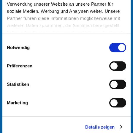
eine Anfrage und wir werden Sie kontaktieren
Verwendung unserer Website an unsere Partner für
soziale Medien, Werbung und Analysen weiter. Unsere
ANSPRECHPARTNER
Partner führen diese Informationen möglicherweise mit
weiteren Daten zusammen, die Sie ihnen bereitgestellt
haben oder die sie im Rahmen Ihrer Nutzung der Dienste
gesammelt haben.
Einwilligungsauswahl
FIRMA
Notwendig
Präferenzen
TELEFON
Statistiken
Marketing
E-MAIL
Details zeigen
ICH HABE DIE
DATENSCHUTZERKLÄRUNG
GELESEN UND