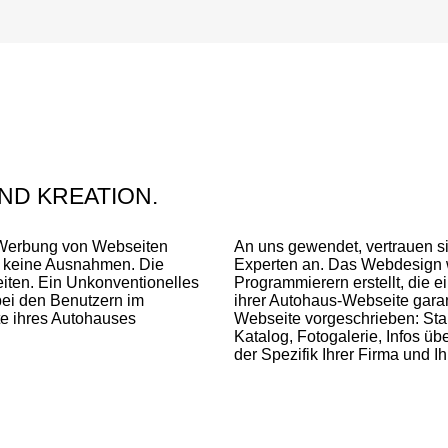
ND KREATION.
 Werbung von Webseiten
An uns gewendet, vertrauen s
d keine Ausnahmen. Die
Experten an. Das Webdesign w
eiten. Ein Unkonventionelles
Programmierern erstellt, die ei
bei den Benutzern im
ihrer Autohaus-Webseite garan
e ihres Autohauses
Webseite vorgeschrieben: Star
Katalog, Fotogalerie, Infos ü
der Spezifik Ihrer Firma und I