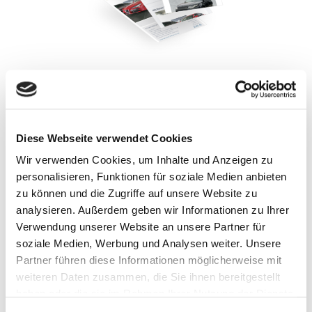
MERKMALE DES PROJEKTS
WEB-DESIGN
Diese Webseite verwendet Cookies
Ein individuelles Webdesign unterstreicht die Vorzüge
Wir verwenden Cookies, um Inhalte und Anzeigen zu
Ihrer Marke und hebt Sie von der Konkurrenz ab. Das
gesamte Design wurde auf die Marken zugeschnitten,
personalisieren, Funktionen für soziale Medien anbieten
mit denen sich der Kunde befasst.
zu können und die Zugriffe auf unsere Website zu
DEALER MANAGEMENT SYSTEM
analysieren. Außerdem geben wir Informationen zu Ihrer
Verwendung unserer Website an unsere Partner für
Ein schnelles System für die Arbeit mit Fahrzeugen
soziale Medien, Werbung und Analysen weiter. Unsere
hilft nicht nur beim Hinzufügen und Bearbeiten von
Autos, sondern auch beim Exportieren an
Partner führen diese Informationen möglicherweise mit
verschiedene Börsen.
weiteren Daten zusammen, die Sie ihnen bereitgestellt
haben oder die sie im Rahmen Ihrer Nutzung der Dienste
MOBILE WEBSITE
gesammelt haben.