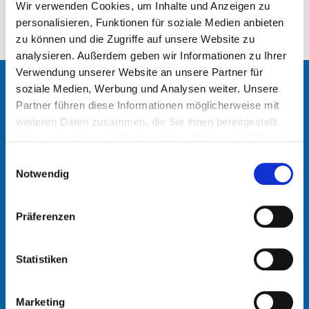
Wir verwenden Cookies, um Inhalte und Anzeigen zu
Weiter
personalisieren, Funktionen für soziale Medien anbieten
zu können und die Zugriffe auf unsere Website zu
analysieren. Außerdem geben wir Informationen zu Ihrer
Verwendung unserer Website an unsere Partner für
soziale Medien, Werbung und Analysen weiter. Unsere
NAHTLOSE INTEGRATION
Partner führen diese Informationen möglicherweise mit
weiteren Daten zusammen, die Sie ihnen bereitgestellt
haben oder die sie im Rahmen Ihrer Nutzung der Dienste
Unser Team steht Ihnen zur Verfügung. Hinterlassen Sie
gesammelt haben.
Einwilligungsauswahl
eine Anfrage und wir werden Sie kontaktieren
Notwendig
ANSPRECHPARTNER
Präferenzen
Statistiken
FIRMA
Marketing